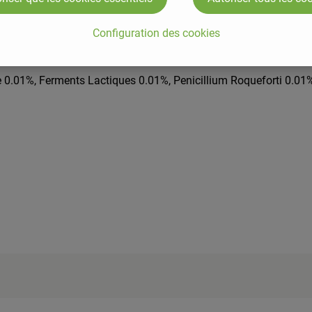
Configuration des cookies
e 0.01%, Ferments Lactiques 0.01%, Penicillium Roqueforti 0.01% 