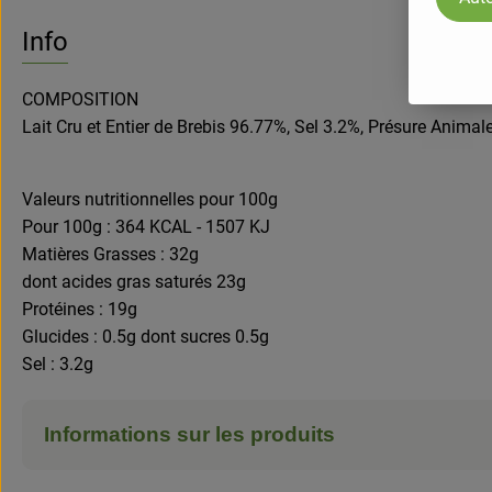
Info
COMPOSITION
Lait Cru et Entier de Brebis 96.77%, Sel 3.2%, Présure Animal
Valeurs nutritionnelles pour 100g
Pour 100g : 364 KCAL - 1507 KJ
Matières Grasses : 32g
dont acides gras saturés 23g
Protéines : 19g
Glucides : 0.5g dont sucres 0.5g
Sel : 3.2g
Informations sur les produits