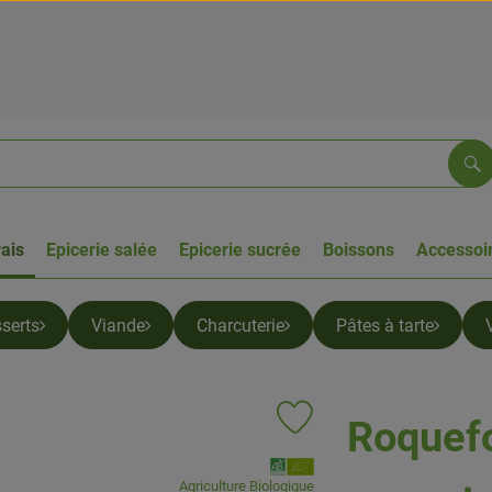
Re
rais
Epicerie salée
Epicerie sucrée
Boissons
Accessoir
serts
Viande
Charcuterie
Pâtes à tarte
Roquefo
Ajouter le produit aux favoris
, Association:
Agriculture Biologique