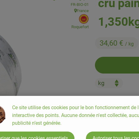
cru pai
, Autorité de contrôle:
FR-BIO-01
France
, Origine:
, EU Origine:
1,350k
Roquefort
34,60 €
/ kg
#100023
34,60 €
/ kg
Ce site utilise des cookies pour le bon fonctionnement de l
interactive des points. Aucune donnée n'est collectée, auc
publicité n’est générée.
riser que les cookies essentiels
Autoriser tous les co