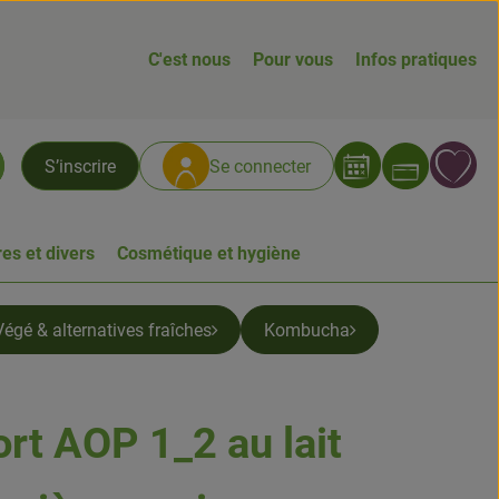
C'est nous
Pour vous
Infos pratiques
Ouvrir
L
S’inscrire
Se connecter
chercher
es et divers
Cosmétique et hygiène
Végé & alternatives fraîches
Kombucha
rt AOP 1_2 au lait