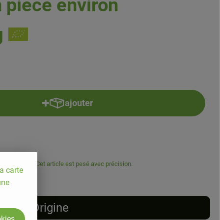
n pièce environ
g
ajouter
Ajouter le produit au panier
5.5% TVA
Cet article est pesé avec précision.
a carte
une
Origine
okies