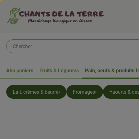
Abo paniers
Fruits & Légumes
Pain, oeufs & produits f
Lait, crèmes & beurre
Fromages
Yaourts & des