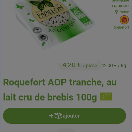
Biologique
Boissons
, Autorité de
FR-BIO-01
France
, Origine:
Accessoires et divers
, 
Roquefort
Cosmétique et hygiène
C'est nous
Pour vous
4,20 €
/ piece
42,00 €
/ kg
Infos pratiques
Roquefort AOP tranche, au
lait cru de brebis 100g
ajouter
Ajouter le produit au panier