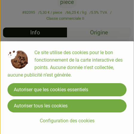
piece
#82095
5,30 €
/ piece
66,25 €
/ kg
5.5% TVA
Classe commerciale II
Info
Origine
Info
Ce site utilise des cookies pour le bon
fonctionnement de la carte interactive des
Salami "Calabrese" aux graines de fenouil
points. Aucune donnée n'est collectée,
aucune publicité n’est générée.
Porc*, sel marin, graines de fenouil* (0,6%), poivre*
Autoriser que les cookies essentiels
= Ingrédients issus de l'agriculture biologique
Autoriser tous les cookies
Bio Verde
Configuration des cookies
Informations sur les produits