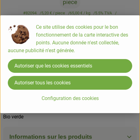
piece
#82094
5,20 €
/ piece
65,00 €
/ kg
5.5% TVA
Classe commerciale II
Ce site utilise des cookies pour le bon
Info
Origine
fonctionnement de la carte interactive des
points. Aucune donnée n'est collectée,
Info
aucune publicité n’est générée.
Autoriser que les cookies essentiels
Salami de porc séché à l'air 80g
Autoriser tous les cookies
COMPOSITION
Porc*, sel marin, ail* (0,2%), poivre*, muscade
Configuration des cookies
* = Ingrédients issus de l'agriculture biologique
Bio verde
Informations sur les produits