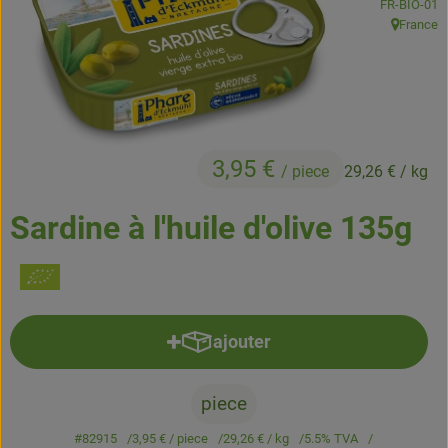
, Autorité de
FR-BIO-01
Boissons
France
, Origine:
Accessoires et divers
Cosmétique et hygiène
3,95 €
C'est nous
/ piece
29,26 €
/ kg
Pour vous
Sardine à l'huile d'olive 135g
Infos pratiques
ajouter
Ajouter le produit au panier
piece
#82915
3,95 €
/ piece
29,26 €
/ kg
5.5% TVA