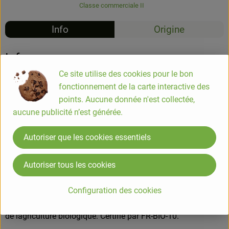
Classe commerciale II
Info
Origine
Info
Ce site utilise des cookies pour le bon
Sardine à l'huile d'olive 135g
fonctionnement de la carte interactive des
points. Aucune donnée n'est collectée,
aucune publicité n’est générée.
Préparées avec de l'huile d'olive vierge extra BIO, ces
sardines sont issues d'une pêche responsable côtière en
Autoriser que les cookies essentiels
Atlantique Nord-Est. Préparées à la main à Douarnenez en
Bretagne, elles sont riches en oméga 3.
Autoriser tous les cookies
COMPOSITION
Configuration des cookies
SARDINES (Sardina pilchardus), huile d'olive vierge extra*
19%, sel. *19% des ingrédients dorigine agricole sont issus
de lagriculture biologique. Certifié par FR-BIO-10.