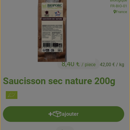
Biologique
Boissons
, Autorité de
FR-BIO-01
France
, Origine:
Accessoires et divers
Cosmétique et hygiène
C'est nous
Pour vous
8,40 €
/ piece
42,00 €
/ kg
Infos pratiques
Saucisson sec nature 200g
ajouter
Ajouter le produit au panier