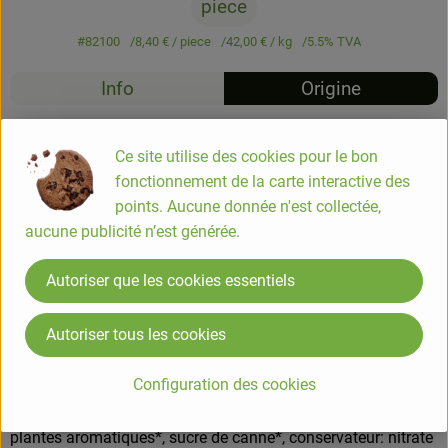
piece
#82100
8,40 €
/ piece
42,00 €
/ kg
5.5% TVA
Info
Origine
Info
Ce site utilise des cookies pour le bon
fonctionnement de la carte interactive des
Fabriqué à partir dun mélange de viandes (environ 3/4 de
points. Aucune donnée n'est collectée,
viandes maigres pour 1/4 de gras) hachées plus ou moins
aucune publicité n’est générée.
finement, salé (pour une bonne conservation), assaisonné et
mis sous un boyau moyen. Ils sont ensuite patiemment
Autoriser que les cookies essentiels
séchés.
Autoriser tous les cookies
COMPOSITION
Configuration des cookies
viande de porc* (143g de viande mise en oeuvre pour 100g
de produit fini), sel, sirop de glucose*, lactose, épices* et
plantes aromatiques*, sucre de canne*, conservateur: nitrate