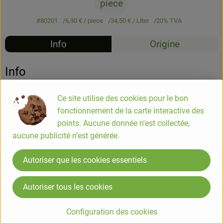
piece
#80201
6,90 €
/ piece
34,50 €
/ Liter
20% TVA
Info
Origine
Info
Shampooing douche neutre - 200ml
Ce site utilise des cookies pour le bon
fonctionnement de la carte interactive des
points. Aucune donnée n'est collectée,
Shampooing douche naturel et doux. Le lavera Neutral
aucune publicité n’est générée.
Dusch-Shampoo nettoie en douceur et procure une
sensation de soin à la peau.
Autoriser que les cookies essentiels
COMPOSITION
Autoriser tous les cookies
Eau (Aqua), Sodium Coco-Sulfate, Glycérine, Lauryl
Glucoside, Lactate de sodium, Bétaïne, Oenothera Biennis
Configuration des cookies
(Evening Primrose) Flower/Leaf/Stem Extract*, Foeniculum