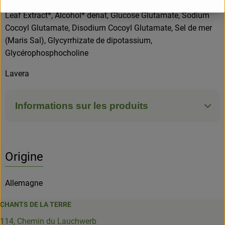
Vulgare Fruit Extract*, Hamamelis Virginiana (Witch Hazel)
Leaf Extract*, Alcohol* denat, Glucose Glutamate, Sodium
Cocoyl Glutamate, Disodium Cocoyl Glutamate, Sel de mer
(Maris Sal), Glycyrrhizate de dipotassium,
Glycérophosphocholine
Lavera
Informations sur les produits
Origine
Allemagne
CHANTS DE LA TERRE
114, Chemin du Lauchwerb