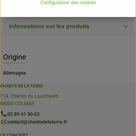
Configuration des cookies
Voelkel
Informations sur les produits
Origine
Allemagne
CHANTS DE LA TERRE
114, Chemin du Lauchwerb
68000 COLMAR
03 89 41 90 63
contact@chantsdelaterre.fr
LE CONCEPT