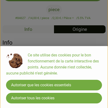
piece
#84627
14,00 €
/ piece
2,33 €
/ Pièce =
5.5% TVA
Info
Origine
Info
Ce site utilise des cookies pour le bon
Smoothie betterave chou vert 6x250ml
fonctionnement de la carte interactive des
points. Aucune donnée n'est collectée,
COMPOSITION
aucune publicité n’est générée.
Jus de pomme** 52,5%, pulpe de mangue** 17,5%, jus de
betterave**1) 16%, épinards** 8%, chou frisé** 6%. 1)
Autoriser que les cookies essentiels
acide lactique fermenté
*issu de l'agriculture biologique
Autoriser tous les cookies
** issu de l'agriculture biodynamique (demeter)