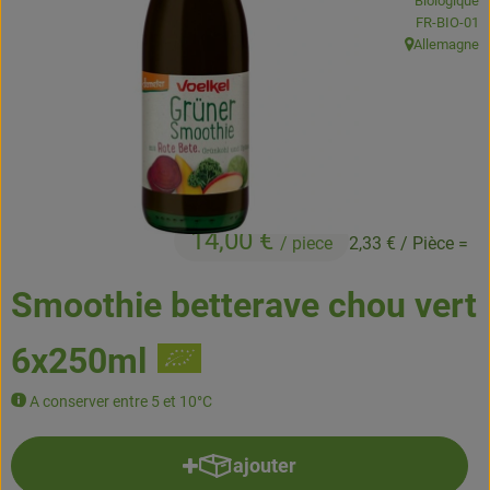
Biologique
Boissons
, Autorité de
FR-BIO-01
Allemagne
, Origine:
Accessoires et divers
Cosmétique et hygiène
C'est nous
Pour vous
14,00 €
/ piece
2,33 €
/ Pièce =
Infos pratiques
Smoothie betterave chou vert
6x250ml
A conserver entre 5 et 10°C
ajouter
Ajouter le produit au panier