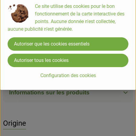
Ce site utilise des cookies pour le bon
Info
fonctionnement de la carte interactive des
points. Aucune donnée n'est collectée,
COMPOSITION
aucune publicité n’est générée.
Jus de soja* 78% (eau, graines de soja* 10,8%), fraise* 9%,
sucre de canne non raffinÃ©*Â°, Ã©paississants : amidon
Autoriser que les cookies essentiels
de tapioca* - agar agar*, arÃ´me naturel de fraise*, jus
concentrÃ© de citron*, ferments sÃ©lectionnÃ©s dont
Autoriser tous les cookies
Bifidus et Lactobacillus acidophilus *IngrÃ©dients issus
d'une agriculture biologique
Configuration des cookies
Informations sur les produits
Origine