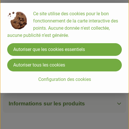
Info
Origine
Ce site utilise des cookies pour le bon
fonctionnement de la carte interactive des
Info
points. Aucune donnée n'est collectée,
aucune publicité n’est générée.
COMPOSITION
Jus de soja* 78% (eau, graines de soja* 10,8%), eau, sucre
Autoriser que les cookies essentiels
de canne non raffinÃ©*, amidon de maÃ¯s*, arÃ´me naturel
de vanille*, Ã©paississant : gomme guar, jus concentrÃ© de
Autoriser tous les cookies
citron*, gousses de vanille Ã©puisÃ©e*, ferments
sÃ©lectionnÃ©s dont Bifidus et Lactobacillus acidophilus.
Configuration des cookies
*IngrÃ©dients issus d'une agriculture biologique
Informations sur les produits