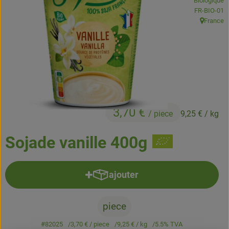
Biologique
Boissons
, Autorité de
FR-BIO-01
France
, Origine:
Accessoires et divers
Cosmétique et hygiène
C'est nous
Pour vous
3,70 €
/ piece
9,25 €
/ kg
Infos pratiques
Sojade vanille 400g
ajouter
Ajouter le produit au panier
piece
#82025
3,70 €
/ piece
9,25 €
/ kg
5.5% TVA