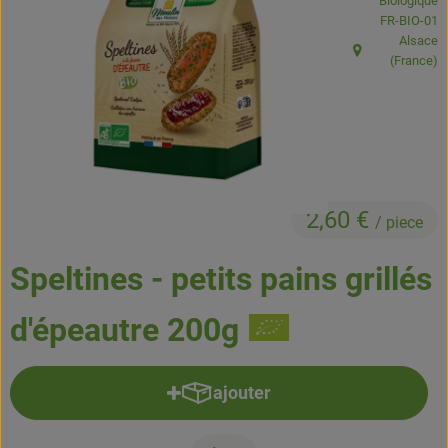
Biologique
Boissons
, Autorité de
FR-BIO-01
Alsace
Accessoires et divers
, Origine:
(France)
Cosmétique et hygiène
C'est nous
Pour vous
2,60 €
/ piece
Infos pratiques
Speltines - petits pains grillés
d'épeautre 200g
ajouter
Ajouter le produit au panier