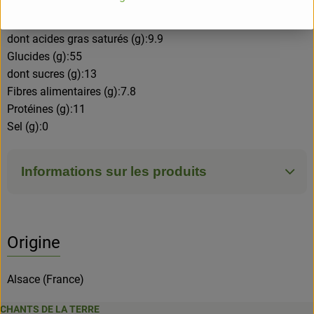
Energie (kj)/(kcal):1844/440
Matières grasses (g):18
dont acides gras saturés (g):9.9
Glucides (g):55
dont sucres (g):13
Fibres alimentaires (g):7.8
Protéines (g):11
Sel (g):0
Informations sur les produits
Origine
Alsace (France)
CHANTS DE LA TERRE