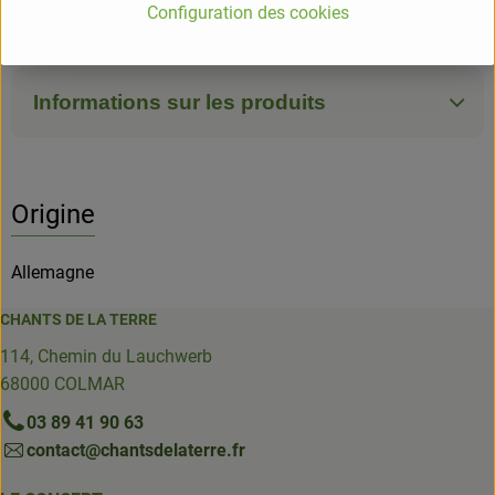
Configuration des cookies
SOTO
Informations sur les produits
Origine
Allemagne
CHANTS DE LA TERRE
114, Chemin du Lauchwerb
68000 COLMAR
03 89 41 90 63
contact@chantsdelaterre.fr