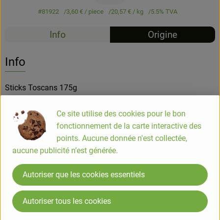
#81922
3,60 €
/ piece
20,57 €
/ kg
5.5% TVA
Info
Origine
Info
Sticks Toscans 175g
Ce site utilise des cookies pour le bon
COMPOSITION
fonctionnement de la carte interactive des
légumes * 39 % (carottes*, poivrons rouge*, oignons*), riz
points. Aucune donnée n'est collectée,
complet*, mozzarella* 12 %, chapelure* (blé*), flocons de
aucune publicité n’est générée.
farine de blé*, fromage blanc allégé*, graines de tournesol*,
flocons de pommes de terre*, sel de mer, huile d'olive*, huile
Autoriser que les cookies essentiels
de tournesol*, épices*, présure microbienne.
*Ingrédients issus de l'agriculture biologique
Autoriser tous les cookies
Peut contenir des traces de Moutarde, soja, sésame