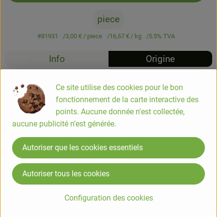
piece
#81931
3,00 €
/ piece
16,67 €
/ kg
5.5% TVA
Info
Origine
Info
Ce site utilise des cookies pour le bon
fonctionnement de la carte interactive des
Super Griller 2.0, 180 g.: Une saucisse généreuse « à griller »
points. Aucune donnée n'est collectée,
idéalement légèrement huilée à la poêle ou sur la grille du
aucune publicité n’est générée.
barbecue. Une recette à base de seitan et sans extrait de
levure pour un Planetscore AAAA.
Autoriser que les cookies essentiels
Autoriser tous les cookies
COMPOSITION
84 % seitan* (eau, protéine de BLÉ*), huile de tournesol*,
Configuration des cookies
fibre de pomme de terre*, sel, oignons*, épices*, amidon de
BLÉ*, épaississant : gomme de guar*, huile de zeste de