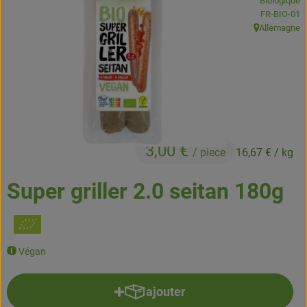
Biologique
Boissons
, Autorité de
FR-BIO-01
Allemagne
, Origine:
Accessoires et divers
Cosmétique et hygiène
C'est nous
Pour vous
3,00 €
/ piece
16,67 €
/ kg
Infos pratiques
Super griller 2.0 seitan 180g
Végan
ajouter
Ajouter le produit au panier