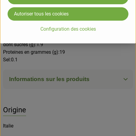
Valeurs nutritionnelles pour 100g
Autoriser tous les cookies
Energie (kj)/(kcal):1244/294
Matières grasses (g):3.9
Configuration des cookies
dont acides gras saturés (g):1.3
Glucides (g):43
dont sucres (g):1.9
Proteines en grammes (g):19
Sel:0.1
Informations sur les produits
Origine
Italie