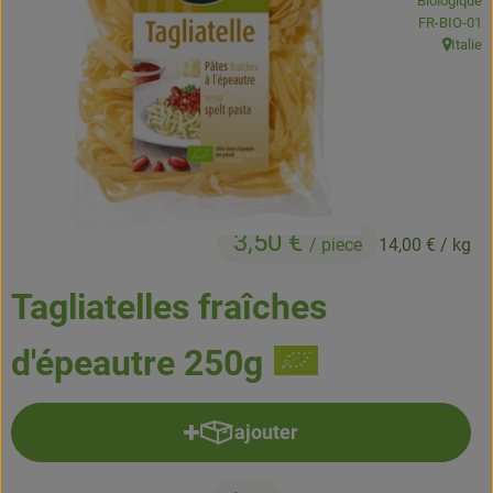
Biologique
Boissons
, Autorité de
FR-BIO-01
Italie
, Origine
Accessoires et divers
Cosmétique et hygiène
C'est nous
Pour vous
3,50 €
/ piece
14,00 €
/ kg
Infos pratiques
Tagliatelles fraîches
d'épeautre 250g
ajouter
Ajouter le produit au panier