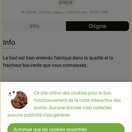
piece
#100016
3,50 €
/ piece
14,00 €
/ kg
5.5% TVA
Info
Origine
Info
Le tout est bien entendu fabriqué dans la qualité et la
fraicheur bio-verde que vous connaissez.
COMPOSITION
FARINE D'ÉPEAUTRE* (68%), OEUFS * (30,5%), eau. (*)
Ce site utilise des cookies pour le bon
Ingrédients issus de l'Agriculture Biologique
fonctionnement de la carte interactive des
points. Aucune donnée n'est collectée,
ALLERGENE
aucune publicité n’est générée.
Présence: Oeufs, Gluten, Blé Traces possibles: Moutarde,
Soja
Autoriser que les cookies essentiels