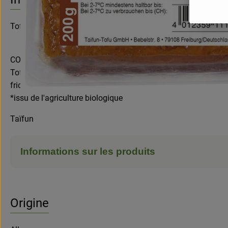
Tofu fumé 200g
COMPOSITION
Tofu* 93% (GRAINES DE SOJA* 55%, eau, agents de coagulatio
friction.
*issu de l'agriculture biologique
Taïfun
Informations sur les produits
Origine