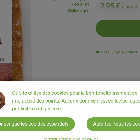
2,95 €
, Autorité de contrôle:
FR-BIO-01
/ piece
Allemagne
, Origine:
#82037
2,95 €
/ piece
Ce site utilise des cookies pour le bon fonctionnement de l
interactive des points. Aucune donnée n'est collectée, auc
publicité n’est générée.
riser que les cookies essentiels
Autoriser tous les co
Configuration des cookies