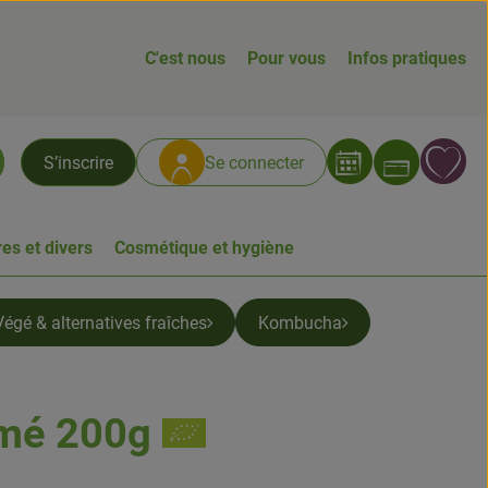
C'est nous
Pour vous
Infos pratiques
Ouvrir
L
S’inscrire
Se connecter
chercher
es et divers
Cosmétique et hygiène
Végé & alternatives fraîches
Kombucha
umé 200g