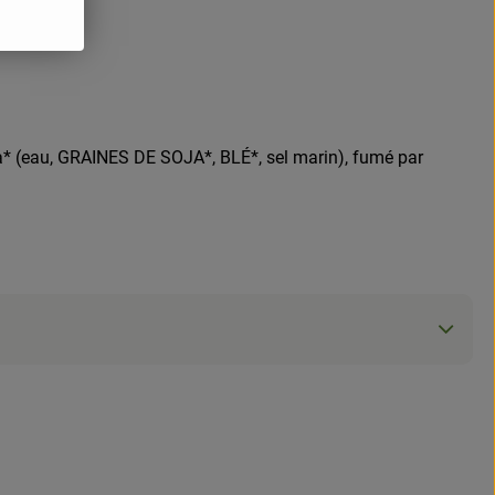
a* (eau, GRAINES DE SOJA*, BLÉ*, sel marin), fumé par