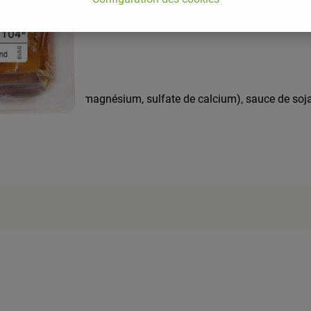
n : chlorure de magnésium, sulfate de calcium), sauce de soj