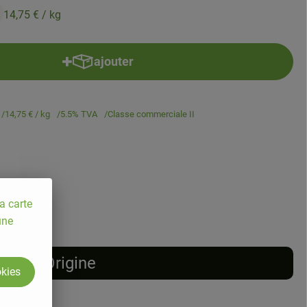
14,75 €
/ kg
ajouter
Ajouter le produit au panier
14,75 €
/ kg
5.5% TVA
Classe commerciale II
a carte
une
Origine
okies