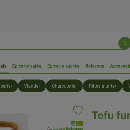
Re
rais
Epicerie salée
Epicerie sucrée
Boissons
Accessoir
serts
Viande
Charcuterie
Pâtes à tarte
Tofu f
Ajouter le produit aux favoris
, Association:
Agriculture Biologique