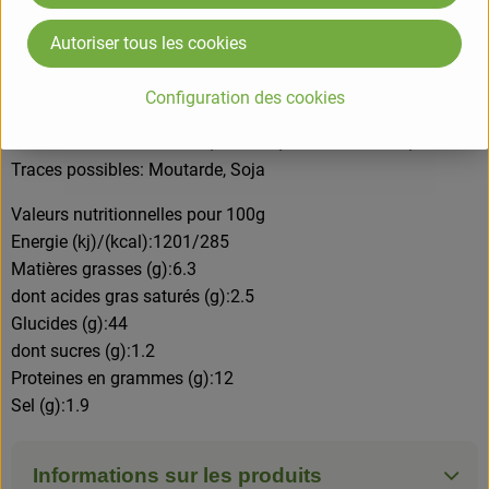
huile de tournesol* désodorisée, sel (*) Ingrédients issus de
l'Agriculture Biologique
Autoriser tous les cookies
ALLERGENE
Configuration des cookies
Présence: Oeufs, Gluten, Lait Y Compris Le Lactose, Blé,
Protéine De Lait De Vache, Lactose, Protéine De Lait, Levure
Traces possibles: Moutarde, Soja
Valeurs nutritionnelles pour 100g
Energie (kj)/(kcal):1201/285
Matières grasses (g):6.3
dont acides gras saturés (g):2.5
Glucides (g):44
dont sucres (g):1.2
Proteines en grammes (g):12
Sel (g):1.9
Informations sur les produits