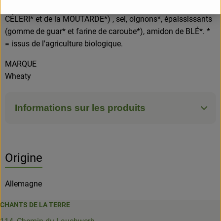
poivron doux*, extrait de levure*, épices* (contient du
CÉLERI* et de la MOUTARDE*) , sel, oignons*, épaississants
(gomme de guar* et farine de caroube*), amidon de BLÉ*. *
= issus de l'agriculture biologique.
MARQUE
Wheaty
Informations sur les produits
Origine
Allemagne
CHANTS DE LA TERRE