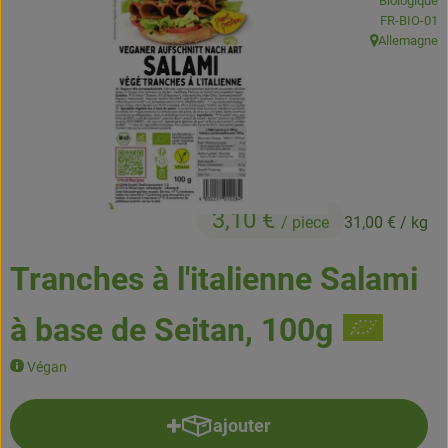
Biologique
Boissons
, Autorité de
FR-BIO-01
Allemagne
, Origine:
Accessoires et divers
Cosmétique et hygiène
C'est nous
Pour vous
3,10 €
/ piece
31,00 €
/ kg
Infos pratiques
Tranches à l'italienne Salami
à base de Seitan, 100g
Végan
ajouter
Ajouter le produit au panier