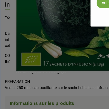
Auto
Info
Yogi Tea Equilibre du Thé Vert 17 sachets de 1,8g
Dans le YOGI TEA® Équilibre du Thé Vert, le thé vert et le kom
infusion combine l’ancienne tradition du thé vert avec la citr
cette infusion est : « L’équilibre parfait ».
COMPOSITION
thé vert*, fleurs de sureau*, citronnelle*, menthe poivrée*,
issu de l'agriculture biologique
PREPARATION
Verser 250 ml d'eau bouillante sur le sachet et laisser infuse
Informations sur les produits