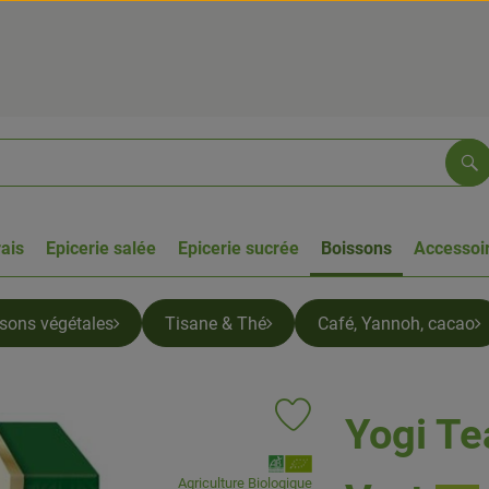
Re
rais
Epicerie salée
Epicerie sucrée
Boissons
Accessoir
ssons végétales
Tisane & Thé
Café, Yannoh, cacao
Yogi Te
Ajouter le produit aux favoris
, Association:
Agriculture Biologique