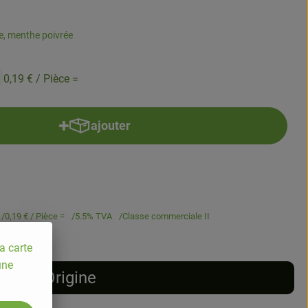
le, menthe poivrée
0,19 €
/ Pièce =
ajouter
Ajouter le produit au panier
0,19 €
/ Pièce =
5.5% TVA
Classe commerciale II
a carte
une
Origine