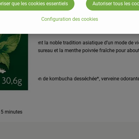
riser que les cookies essentiels
Autoriser tous les co
Configuration des cookies
bucha représentent la noble tradition asiatique d’un mode de vie 
onnelle, la fleur de sureau et la menthe poivrée fraîche pour abo
 arôme naturel, boisson de kombucha desséchée*, verveine odorant
r 5 minutes