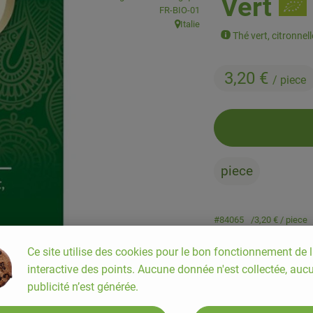
Vert
, Autorité de contrôle:
FR-BIO-01
Italie
, Origine:
Thé vert, citronnel
3,20 €
/ piece
piece
#84065
3,20 €
/ piece
Ce site utilise des cookies pour le bon fonctionnement de l
interactive des points. Aucune donnée n'est collectée, auc
publicité n’est générée.