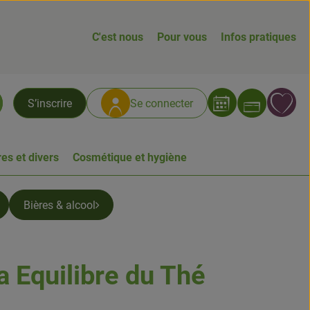
C'est nous
Pour vous
Infos pratiques
Ouvrir
L
S’inscrire
Se connecter
chercher
es et divers
Cosmétique et hygiène
Bières & alcool
a Equilibre du Thé