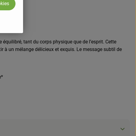
okies
équilibré, tant du corps physique que de l’esprit. Cette
utir à un mélange délicieux et exquis. Le message subtil de
e*