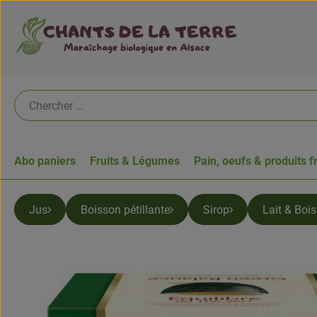
Abo paniers
Fruits & Légumes
Pain, oeufs & produits f
Jus
Boisson pétillante
Sirop
Lait & Boi