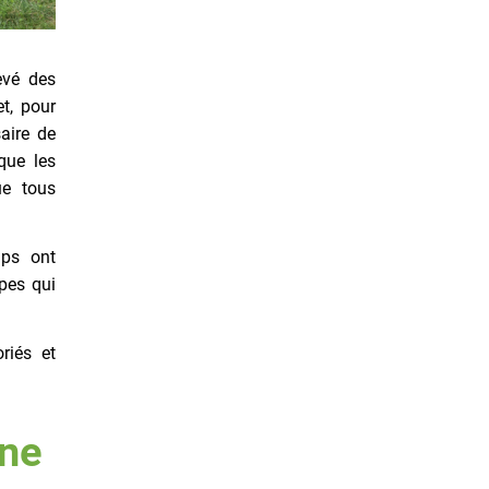
evé des
et, pour
aire de
que les
ue tous
mps ont
pes qui
riés et
ine