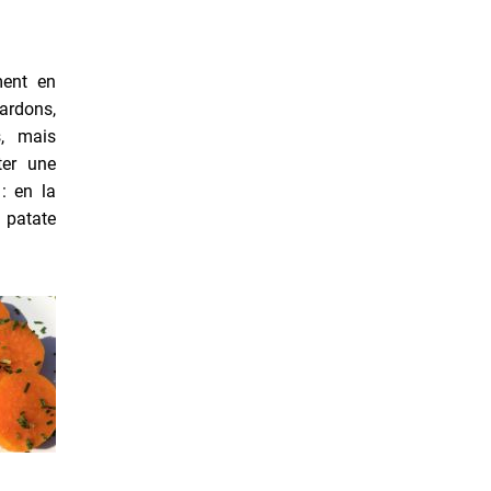
ment en
ardons,
s, mais
ter une
: en la
 patate