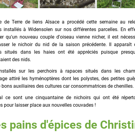
pe de Terre de liens Alsace a procédé cette semaine au rel
s installés à Widensolen sur nos différentes parcelles. En eff
rer qu'un nouveau couple d'oiseau vienne nicher, il est nécess
asser le nichoir du nid de la saison précédente. Il apparaît 
rs situés dans les haies ont été appréciés puisque presq
aient des nids.
nstallés sur les perchoirs à rapaces situés dans les cha
age attiré les hyménoptères dont les polystes, des petites guê
 bons auxiliaires des cultures car consommatrices de chenilles.
al ce sont une cinquantaine de nichoirs qui ont été réperto
s pour laisser place aux nouvelles couvades !
s pains d'épices de Christ