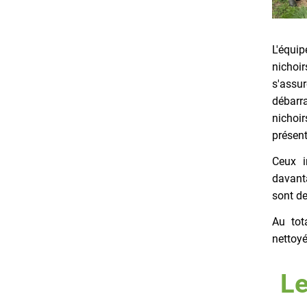
L'équi
nichoir
s'assu
débarr
nichoi
présent
Ceux i
davant
sont de
Au tot
nettoyé
Le