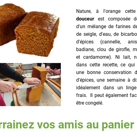
Nature, à l'orange cette
douceur
est composée de
d'un mélange de farines de
de seigle, d'eau, de bicarb
d'épices (cannelle, ani
badiane, clou de girofle, 
et cardamome). Ni lait, 
dans cette recette, ce qui
une bonne conservation 
d'épices, une semaine à dix
idéalement dans un ling
frais. Il peut également fa
être congelé.
rainez vos amis au panier 