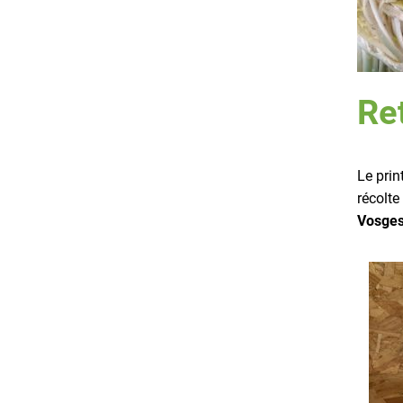
Re
Le prin
récolte
Vosge