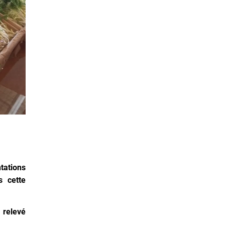
ntations
s cette
 relevé