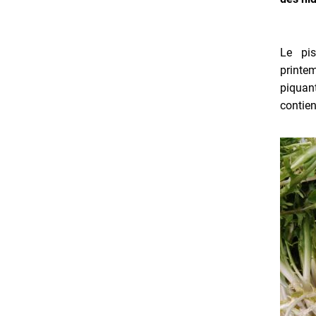
Le pis
print
piquant
contie