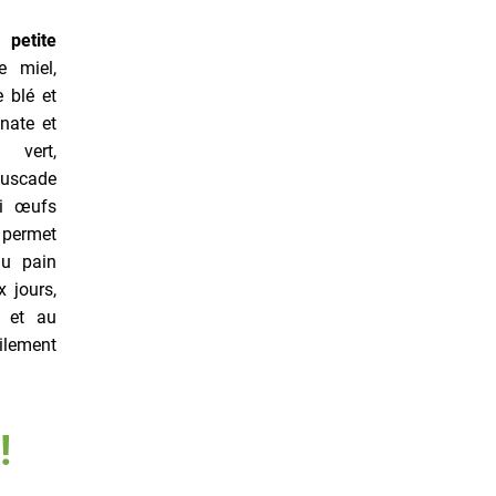
petite
 miel,
 blé et
onate et
s vert,
muscade
ni œufs
 permet
du pain
 jours,
e et au
cilement
!