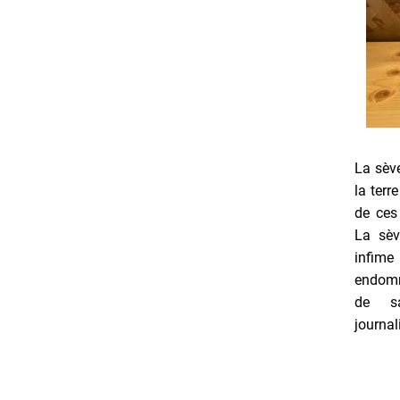
La sève
la terr
de ces 
La sèv
infim
endomm
de s
journal