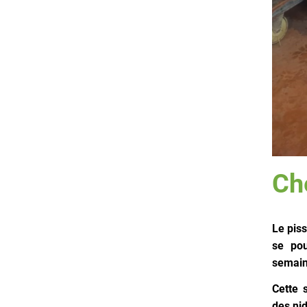
Che
Le piss
se pou
semai
Cette 
des ni