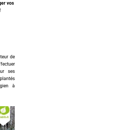
ger vos
!
teur de
fectuer
sur ses
plantés
gien à