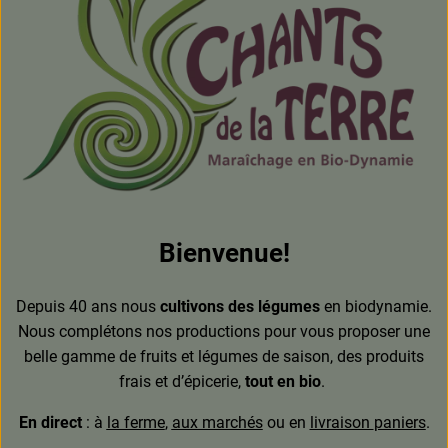
Boissons
Accessoires et divers
Cosmétique et hygiène
C'est nous
Pour vous
Bienvenue!
Infos pratiques
Depuis 40 ans nous
cultivons des légumes
en biodynamie.
Nous complétons nos productions pour vous proposer une
belle gamme de fruits et légumes de saison, des produits
frais et d’épicerie,
tout en bio
.
En direct
: à
la ferme
,
aux marchés
ou en
livraison
paniers
.