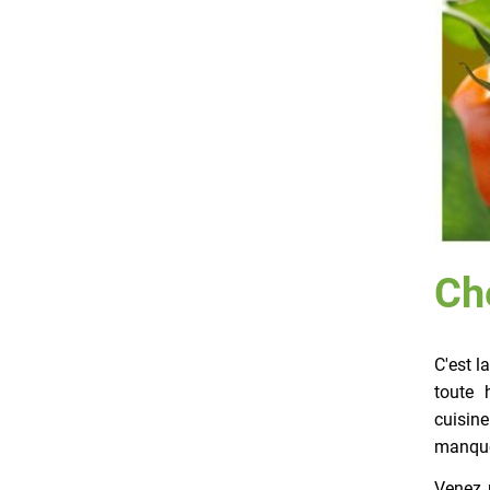
Che
C'est l
toute 
cuisine
manque
Venez 