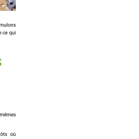
rmulons
e ce qui
S
x mêmes
pôts où