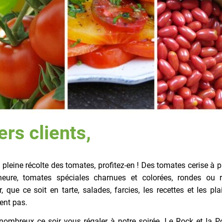
rs clients,
a pleine récolte des tomates, profitez-en ! Des tomates cerise à p
heure, tomates spéciales charnues et colorées, rondes ou
r, que ce soit en tarte, salades, farcies, les recettes et les pla
nt pas.
nombreux ce soir vous régaler à notre soirée. Le Rock et la P