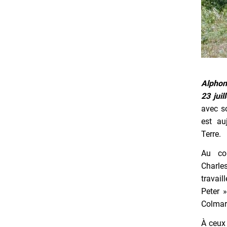
Alphon
23 jui
avec so
est au
Terre.
Au co
Charles
travail
Peter »
Colmar
À ceux 