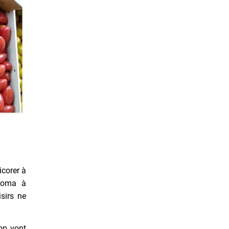
icorer à
 roma à
isirs ne
op vont