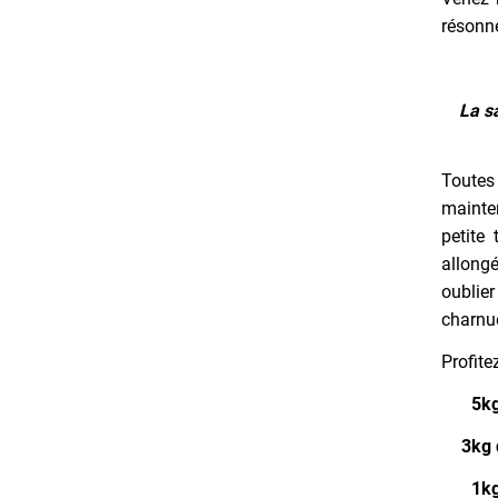
résonne
La s
Tout
maint
petite 
allong
oublier
charnue
Profite
5kg
3kg 
1kg