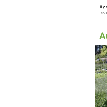
Il y
tou
A