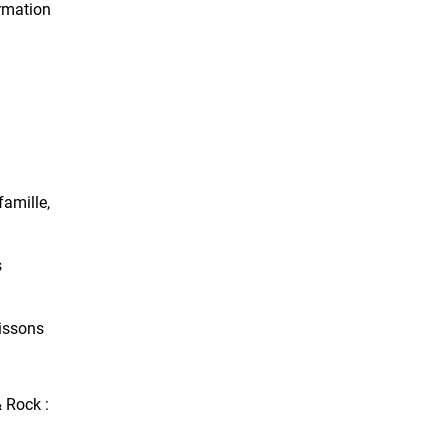
mation
amille,
s
oissons
 Rock :