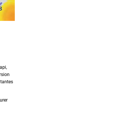
api,
rsion
ûtantes
urer