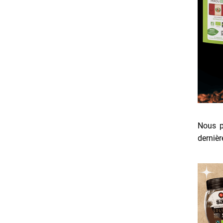
Nous p
derniè