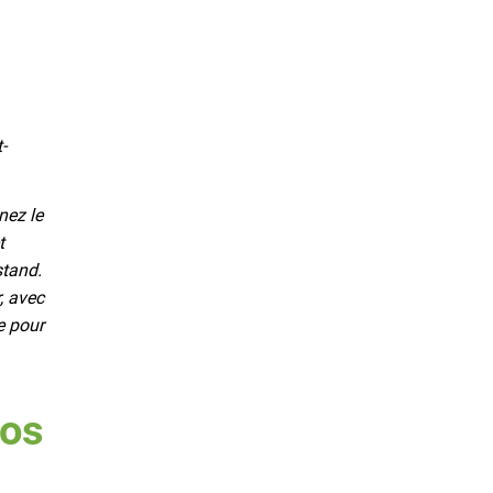
-
nez le
t
stand.
r, avec
e pour
nos