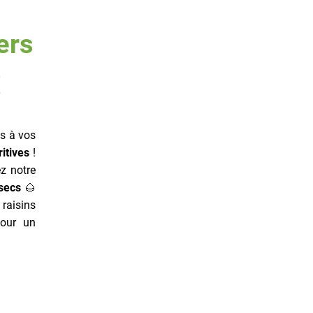
ers
!
s à vos
itives
!
z notre
 secs
🌰
raisins
pour un