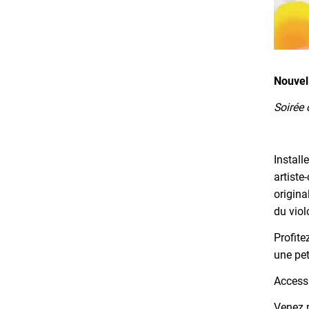
Nouvell
Soirée 
Install
artiste
origin
du viol
Profite
une pet
Accessi
Venez p