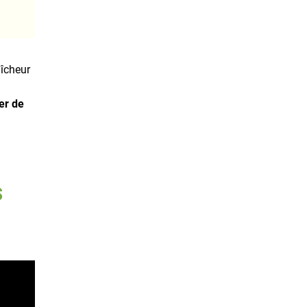
aîcheur
er de
s