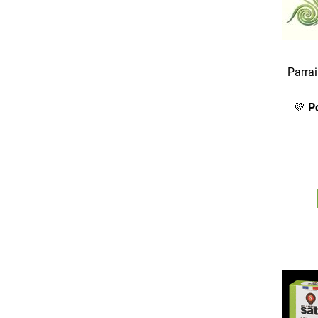
Parrai
💚
Po