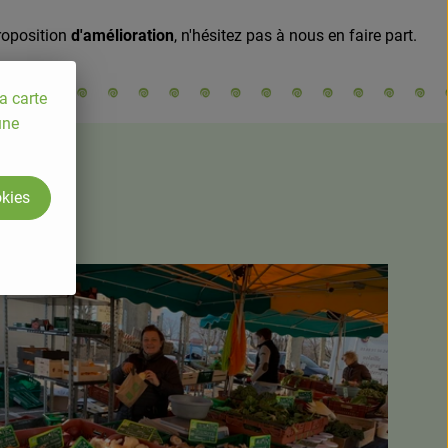
roposition
d'amélioration
, n'hésitez pas à nous en faire part.
a carte
une
okies