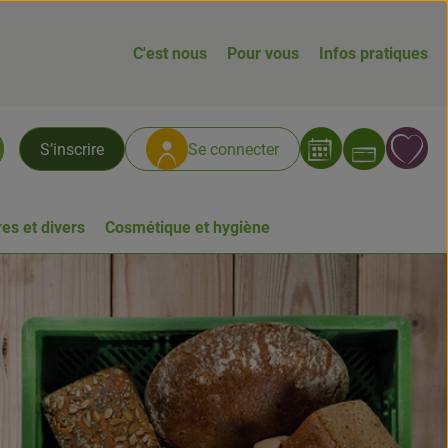
C'est nous
Pour vous
Infos pratiques
Ouvrir
L
S’inscrire
Se connecter
chercher
es et divers
Cosmétique et hygiène