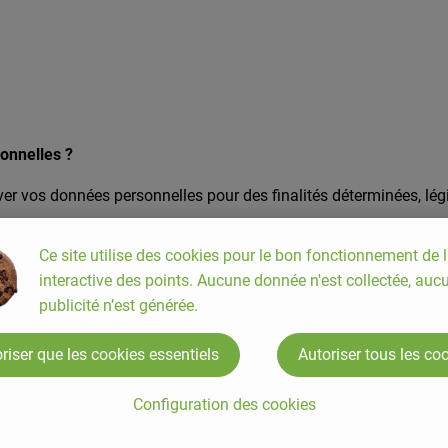
sonnelles ?
ver vos données personnelles pour des finalités déterminées, légi
Ce site utilise des cookies pour le bon fonctionnement de l
ommandes
interactive des points. Aucune donnée n'est collectée, auc
vice après-vente
publicité n’est générée.
éléphone ou par mail
riser que les cookies essentiels
Autoriser tous les co
ion par email
Configuration des cookies
ants de la Terre considère que l’ensemble des traitements ci-de