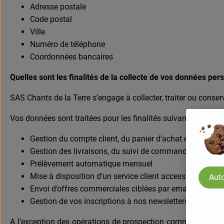
Adresse postale
Code postal
Ville
Numéro de téléphone
Coordonnées bancaires
Quelles sont les finalités de la collecte de vos données per
SAS Chants de la Terre s’engage à collecter, traiter ou conser
Vos données sont traitées pour les finalités suivantes :
Gestion du compte client, du panier d’achat et des c
Gestion des livraisons, du suivi de commande et du ser
Prélèvement automatique mensuel
Mise à disposition d’un service client accessible par t
Auto
Envoi d’offres commerciales ciblées par email
Gestion de vos inscriptions à nos newsletters, notificat
A l’exception des opérations de prospection commerciale, Ch