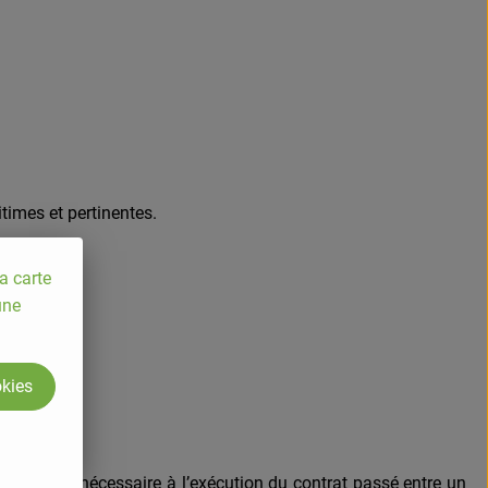
times et pertinentes.
a carte
une
okies
ssus sont nécessaire à l’exécution du contrat passé entre un