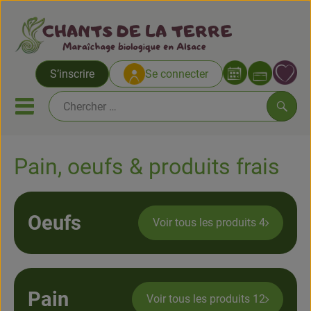
Ouvrir 
S’inscrire
Se connecter
Lien
Ouvrir ou fermer le menu mob
Reche
Pain, oeufs & produits frais
Abo paniers
Fruits & Légumes
Oeufs
Voir tous les produits 4
Pain, oeufs & produits frais
Epicerie salée
Epicerie sucrée
Pain
Voir tous les produits 12