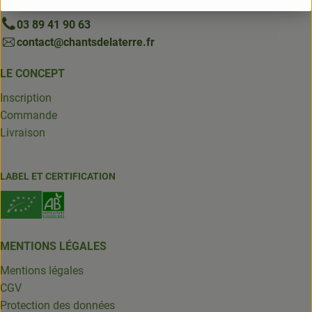
68000 COLMAR
03 89 41 90 63
contact@chantsdelaterre.fr
LE CONCEPT
Inscription
Commande
Livraison
LABEL ET CERTIFICATION
MENTIONS LÉGALES
Mentions légales
CGV
Protection des données