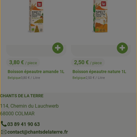
Ajouter le produit au panier
Ajouter
3,80 €
2,50 €
/ piece
/ piece
, Prix:
, Prix:
Boisson épeautre amande 1L
Boisson épeautre nature 1L
, Prix de référence:
, Prix de référence:
Belgique
3,80 €
/ Litre
Belgique
2,50 €
/ Litre
, Origine:
, Origine:
CHANTS DE LA TERRE
114, Chemin du Lauchwerb
68000 COLMAR
03 89 41 90 63
contact@chantsdelaterre.fr