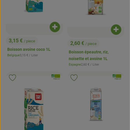
Ajouter le produit au panier
Ajouter
3,15 €
/ piece
2,60 €
/ piece
, Prix:
, Prix:
Boisson avoine coco 1L
Boisson épeautre, riz,
, Prix de référence:
Belgique
3,15 €
/ Liter
, Origine:
noisette et avoine 1L
, Prix de référence:
Espagne
2,60 €
/ Liter
, Origine:
, Association:
, Associatio
Ajouter le produit aux favoris
Ajouter le produit aux favoris
, Autorité de contrôle:
, Autorité de contrôle:
FR-BIO-01
FR-BIO-01