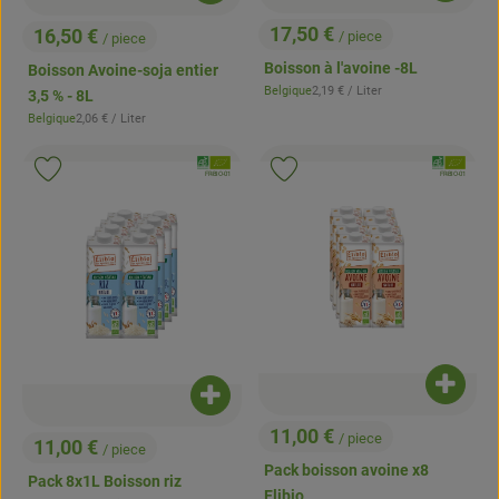
17,50 €
16,50 €
/ piece
/ piece
, Prix:
, Prix:
Boisson à l'avoine -8L
Boisson Avoine-soja entier
, Prix de référence:
Belgique
2,19 €
/ Liter
3,5 % - 8L
, Origine:
, Prix de référence:
Belgique
2,06 €
/ Liter
, Origine:
, Association:
, Associatio
Ajouter le produit aux favoris
Ajouter le produit aux favoris
, Autorité de contrôle:
, Autorité de contrôle:
FR-BIO-01
FR-BIO-01
Ajouter
Ajouter le produit au panier
11,00 €
/ piece
11,00 €
, Prix:
/ piece
, Prix:
Pack boisson avoine x8
Pack 8x1L Boisson riz
Elibio