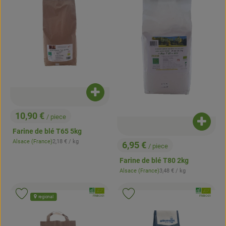
Ajouter le produit au panier
10,90 €
/ piece
, Prix:
Ajouter
Farine de blé T65 5kg
, Prix de référence:
Alsace (France)
2,18 €
/ kg
6,95 €
, Origine:
/ piece
, Prix:
Farine de blé T80 2kg
, Prix de référence:
Alsace (France)
3,48 €
/ kg
, Origine:
, Association:
, Associatio
Ajouter le produit aux favoris
Ajouter le produit aux favoris
, Autorité de contrôle:
, Autorité de contrôle:
regional
FR-BIO-01
FR-BIO-01