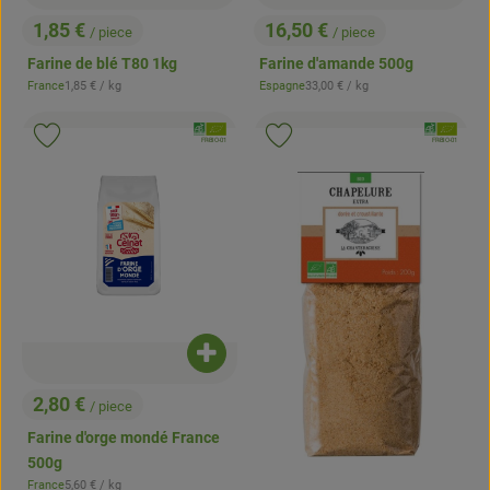
1,85 €
16,50 €
/ piece
/ piece
, Prix:
, Prix:
Farine de blé T80 1kg
Farine d'amande 500g
, Prix de référence:
, Prix de référence:
France
1,85 €
/ kg
Espagne
33,00 €
/ kg
, Origine:
, Origine:
, Association:
, Associatio
Ajouter le produit aux favoris
Ajouter le produit aux favoris
, Autorité de contrôle:
, Autorité de contrôle:
FR-BIO-01
FR-BIO-01
Ajouter le produit au panier
2,80 €
/ piece
, Prix:
Farine d'orge mondé France
500g
, Prix de référence:
France
5,60 €
/ kg