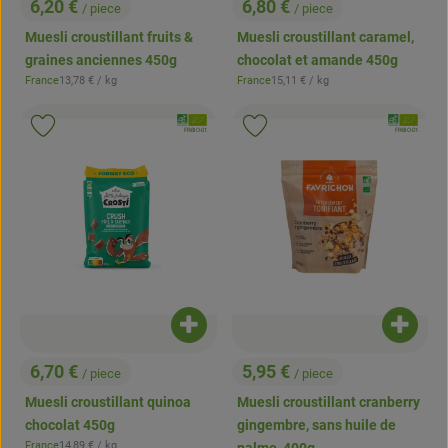
6,20 €
6,80 €
/ piece
/ piece
, Prix:
, Prix:
Muesli croustillant fruits &
Muesli croustillant caramel,
graines anciennes 450g
chocolat et amande 450g
, Prix de référence:
, Prix de référence:
France
13,78 €
/ kg
France
15,11 €
/ kg
, Origine:
, Origine:
, Association:
, Associatio
Ajouter le produit aux favoris
Ajouter le produit aux favoris
, Autorité de contrôle:
, Autorité de contrôle:
FR-BIO-01
FR-BIO-01
Ajouter le produit au panier
Ajouter
6,70 €
5,95 €
/ piece
/ piece
, Prix:
, Prix:
Muesli croustillant quinoa
Muesli croustillant cranberry
chocolat 450g
gingembre, sans huile de
, Prix de référence:
France
14,89 €
/ kg