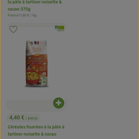
la pâte à tartiner noisette &
cacao 375g
, Prix de référence:
France
11,60 €
/ kg
, Origine:
, Association:
Ajouter le produit aux favoris
, Autorité de contrôle:
FR-BIO-01
Ajouter le produit au panier
4,40 €
/ piece
, Prix:
Céréales fourrées à la pâte à
tartiner noisette & cacao