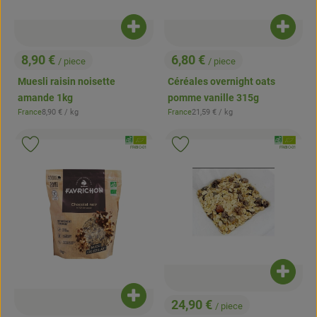
Ajouter le produit au panier
Ajouter
8,90 €
6,80 €
/ piece
/ piece
, Prix:
, Prix:
Muesli raisin noisette
Céréales overnight oats
amande 1kg
pomme vanille 315g
, Prix de référence:
, Prix de référence:
France
8,90 €
/ kg
France
21,59 €
/ kg
, Origine:
, Origine:
, Association:
, Associatio
Ajouter le produit aux favoris
Ajouter le produit aux favoris
, Autorité de contrôle:
, Autorité de contrôle:
FR-BIO-01
FR-BIO-01
Ajouter
Ajouter le produit au panier
24,90 €
/ piece
, Prix: