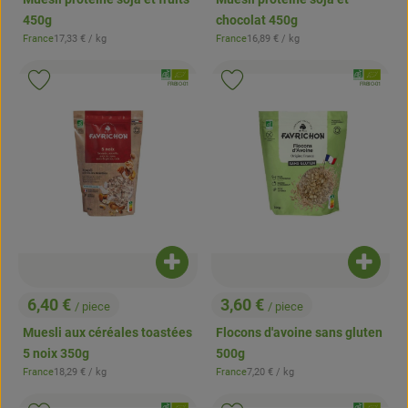
450g
chocolat 450g
, Prix de référence:
, Prix de référence:
France
17,33 €
/ kg
France
16,89 €
/ kg
, Origine:
, Origine:
, Association:
, Associatio
Ajouter le produit aux favoris
Ajouter le produit aux favoris
, Autorité de contrôle:
, Autorité de contrôle:
FR-BIO-01
FR-BIO-01
Ajouter le produit au panier
Ajouter
6,40 €
3,60 €
/ piece
/ piece
, Prix:
, Prix:
Muesli aux céréales toastées
Flocons d'avoine sans gluten
5 noix 350g
500g
, Prix de référence:
, Prix de référence:
France
18,29 €
/ kg
France
7,20 €
/ kg
, Origine:
, Origine: