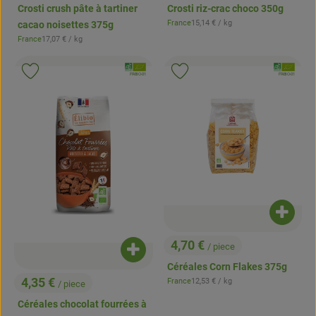
Crosti crush pâte à tartiner
Crosti riz-crac choco 350g
, Prix de référence:
France
15,14 €
/ kg
cacao noisettes 375g
, Origine:
, Prix de référence:
France
17,07 €
/ kg
, Origine:
, Association:
, Associatio
Ajouter le produit aux favoris
Ajouter le produit aux favoris
, Autorité de contrôle:
, Autorité de contrôle:
FR-BIO-01
FR-BIO-01
Ajouter
4,70 €
/ piece
, Prix:
Ajouter le produit au panier
Céréales Corn Flakes 375g
, Prix de référence:
4,35 €
France
12,53 €
/ kg
/ piece
, Origine:
, Prix:
Céréales chocolat fourrées à