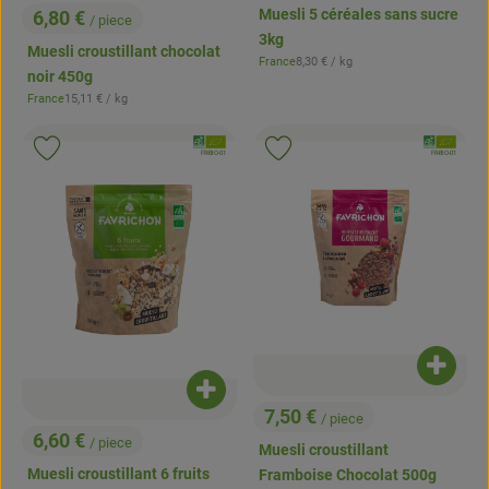
Muesli 5 céréales sans sucre
6,80 €
/ piece
, Prix:
3kg
Muesli croustillant chocolat
, Prix de référence:
France
8,30 €
/ kg
, Origine:
noir 450g
, Prix de référence:
France
15,11 €
/ kg
, Origine:
, Association:
, Associatio
Ajouter le produit aux favoris
Ajouter le produit aux favoris
, Autorité de contrôle:
, Autorité de contrôle:
FR-BIO-01
FR-BIO-01
Ajouter
Ajouter le produit au panier
7,50 €
/ piece
, Prix:
6,60 €
/ piece
Muesli croustillant
, Prix:
Muesli croustillant 6 fruits
Framboise Chocolat 500g