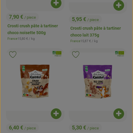
Ajouter le produit au panier
Ajouter
7,90 €
/ piece
5,95 €
/ piece
, Prix:
, Prix:
Crosti crush pâte à tartiner
Crosti crush pâte à tartiner
choco noisette 500g
choco lait 375g
, Prix de référence:
France
15,80 €
/ kg
, Origine:
, Prix de référence:
France
15,87 €
/ kg
, Origine:
, Association:
, Associatio
Ajouter le produit aux favoris
Ajouter le produit aux favoris
, Autorité de contrôle:
, Autorité de contrôle:
FR-BIO-01
FR-BIO-01
Ajouter le produit au panier
Ajouter
6,40 €
5,30 €
/ piece
/ piece
, Prix:
, Prix: