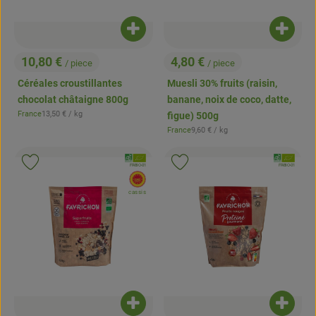
Ajouter le produit au panier
Ajouter
10,80 €
4,80 €
/ piece
/ piece
, Prix:
, Prix:
Céréales croustillantes
Muesli 30% fruits (raisin,
chocolat châtaigne 800g
banane, noix de coco, datte,
, Prix de référence:
France
13,50 €
/ kg
figue) 500g
, Origine:
, Prix de référence:
France
9,60 €
/ kg
, Origine:
, Association:
, Associatio
Ajouter le produit aux favoris
Ajouter le produit aux favoris
, Autorité de contrôle:
, Autorité de contrôle:
FR-BIO-01
FR-BIO-01
, EU Origine:
cassis
Ajouter le produit au panier
Ajouter