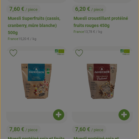
7,60 €
6,20 €
/ piece
/ piece
, Prix:
, Prix:
Muesli Superfruits (cassis,
Muesli croustillant protéiné
cranberry, mûre blanche)
fruits rouges 450g
, Prix de référence:
France
13,78 €
/ kg
500g
, Origine:
, Prix de référence:
France
15,20 €
/ kg
, Origine:
, Association:
, Associatio
Ajouter le produit aux favoris
Ajouter le produit aux favoris
, Autorité de contrôle:
, Autorité de contrôle:
FR-BIO-01
FR-BIO-01
Ajouter le produit au panier
Ajouter
7,80 €
7,60 €
/ piece
/ piece
, Prix:
, Prix:
Muesli protéiné soja et fruits
Muesli protéiné soja et