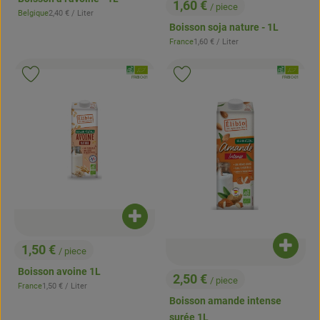
1,60 €
/ piece
, Prix:
, Prix de référence:
Belgique
2,40 €
/ Liter
, Origine:
Boisson soja nature - 1L
, Prix de référence:
France
1,60 €
/ Liter
, Origine:
, Association:
, Associatio
Ajouter le produit aux favoris
Ajouter le produit aux favoris
, Autorité de contrôle:
, Autorité de contrôle:
FR-BIO-01
FR-BIO-01
Ajouter le produit au panier
1,50 €
Ajouter
/ piece
, Prix:
Boisson avoine 1L
2,50 €
/ piece
, Prix de référence:
, Prix:
France
1,50 €
/ Liter
, Origine:
Boisson amande intense
surée 1L