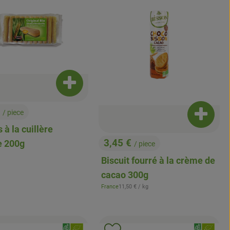
Ajouter le produit au panier
€
/ piece
t au panier
Ajouter 
 à la cuillère
3,45 €
e 200g
/ piece
, Prix:
férence:
Biscuit fourré à la crème de
cacao 300g
, Prix de référence:
France
11,50 €
/ kg
, Origine:
, Association:
, Associati