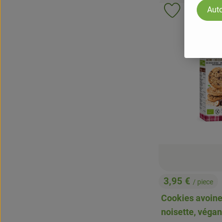
Auto
Ajouter le p
3,95 €
/ piece
, Prix:
Cookies avoine
noisette, végan