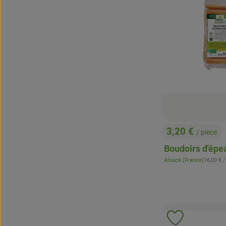
3,20 €
/ piece
, Prix:
Boudoirs d'épe
, Prix de
Alsace (France)
16,00 €
/
, Origine:
Ajouter le p