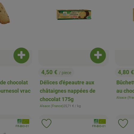
Ajouter le produit au panier
Ajouter le produi
4,50 €
4,80 
/ piece
, Prix:
, Prix:
 de chocolat
Délices d'épeautre aux
Bûchet
ournesol vrac
châtaignes nappées de
au cho
Alsace (Fra
chocolat 175g
, Origine:
, Prix de référence:
Alsace (France)
25,71 €
/ kg
, Origine:
, Association:
, Association:
roduit aux favoris
Ajouter le produit aux favoris
Ajo
, Autorité de contrôle:
, Autorité de contrôle:
FR-BIO-01
FR-BIO-01