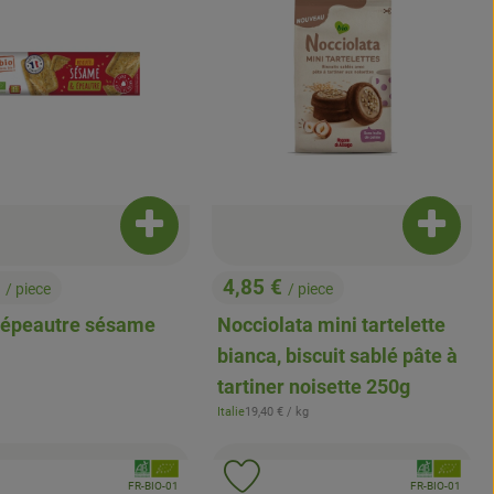
t au panier
Ajouter le produit au panier
Ajouter 
€
4,85 €
/ piece
/ piece
, Prix:
t épeautre sésame
Nocciolata mini tartelette
bianca, biscuit sablé pâte à
férence:
tartiner noisette 250g
, Prix de référence:
Italie
19,40 €
/ kg
, Origine:
, Association:
, Associati
uter le produit aux favoris
Ajouter le produit aux favoris
, Autorité de contrôle:
, Autorité de contr
FR-BIO-01
FR-BIO-01