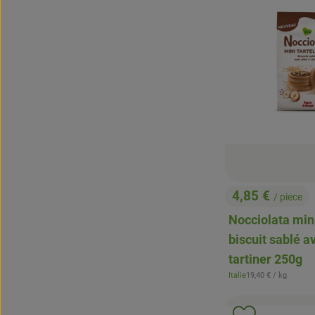
4,85 €
/ piece
, Prix:
Nocciolata mini
biscuit sablé a
tartiner 250g
, Prix de référence:
Italie
19,40 €
/ kg
, Origine: