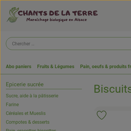
Abo paniers
Fruits & Légumes
Pain, oeufs & produits f
Epicerie sucrée
Biscuit
Sucre, aide à la pâtisserie
Farine
Céréales et Mueslis
Ajouter le p
Compotes & desserts
Pain, cracottes biscottes...