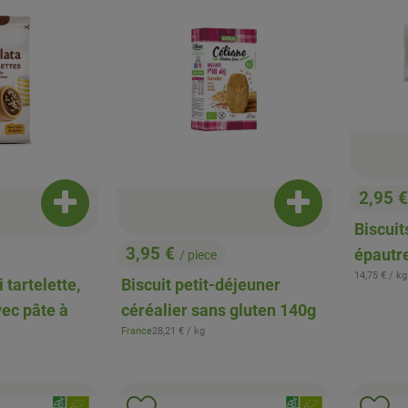
2,95 
, Prix:
Ajouter le produit au panier
Ajouter le produi
Biscuits
3,95 €
épautr
/ piece
, Prix:
, Prix de ré
14,75 €
/ kg
 tartelette,
Biscuit petit-déjeuner
vec pâte à
céréalier sans gluten 140g
, Prix de référence:
France
28,21 €
/ kg
, Origine:
, Association:
, Association: