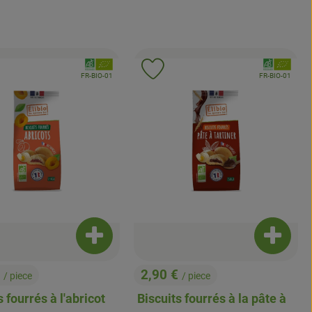
, Association:
, Associati
uter le produit aux favoris
Ajouter le produit aux favoris
, Autorité de contrôle:
, Autorité de contr
FR-BIO-01
FR-BIO-01
t au panier
Ajouter le produit au panier
Ajouter 
€
2,90 €
/ piece
/ piece
, Prix:
s fourrés à l'abricot
Biscuits fourrés à la pâte à