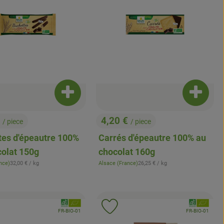
t au panier
Ajouter le produit au panier
Ajouter 
€
4,20 €
/ piece
/ piece
, Prix:
tes d'épeautre 100%
Carrés d'épeautre 100% au
colat 150g
chocolat 160g
, Prix de référence:
, Prix de référence:
nce)
32,00 €
/ kg
Alsace (France)
26,25 €
/ kg
, Origine:
, Association:
, Associati
uter le produit aux favoris
Ajouter le produit aux favoris
, Autorité de contrôle:
, Autorité de contr
FR-BIO-01
FR-BIO-01