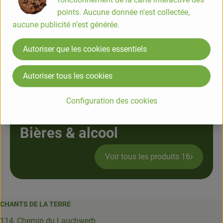
Voir tous les produits 38
points. Aucune donnée n'est collectée,
aucune publicité n’est générée.
Autoriser que les cookies essentiels
Café, Yannoh, cacao
Autoriser tous les cookies
Voir tous les produits 26
Configuration des cookies
Bières & alcool
Voir tous les produits 16
CHANTS DE LA TERRE
114, Chemin du Lauchwerb