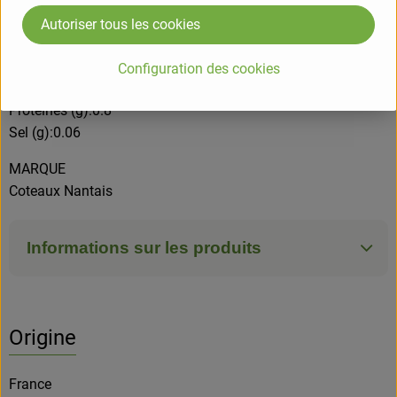
Energie (kj)/(kcal):1076/253
Autoriser tous les cookies
Glucides (g):62
dont sucres (g):60
Configuration des cookies
Fibres alimentaires (g):1.1
Protéines (g):0.8
Sel (g):0.06
MARQUE
Coteaux Nantais
Informations sur les produits
Origine
France