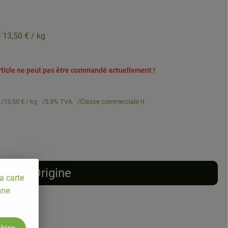
13,50 €
/ kg
article ne peut pas être commandé actuellement !
13,50 €
/ kg
5.5% TVA
Classe commerciale II
Origine
a carte
une