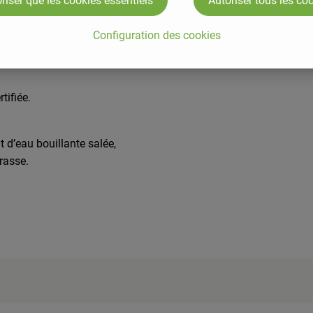
riser que les cookies essentiels
Autoriser tous les co
Configuration des cookies
tifiée.
 d’eau bouillante salée,
rasse.