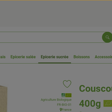
Re
rais
Epicerie salée
Epicerie sucrée
Boissons
Accessoir
Couscou
Ajouter le produit aux favoris
, Association:
Agriculture Biologique
400g
, Autorité de contrôle:
FR-BIO-01
France
, Origine: