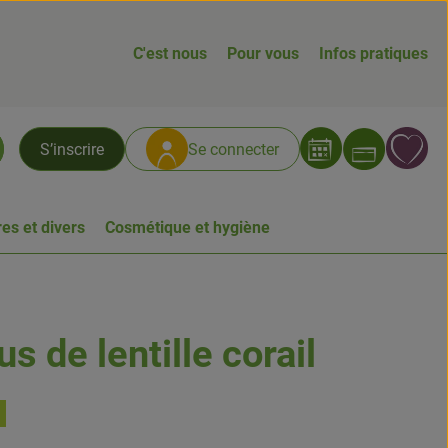
C'est nous
Pour vous
Infos pratiques
Ouvrir
L
S’inscrire
Se connecter
chercher
es et divers
Cosmétique et hygiène
s de lentille corail