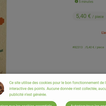
5 minutes
5,40 €
/ piece
L'
#82313
5,40 €
/ piece
Ce site utilise des cookies pour le bon fonctionnement de l
interactive des points. Aucune donnée n'est collectée, auc
publicité n’est générée.