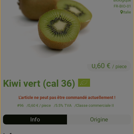
Biologique
Boissons
, Autorité de
FR-BIO-01
Italie
, Origine
Accessoires et divers
Cosmétique et hygiène
C'est nous
Pour vous
0,60 €
/ piece
Infos pratiques
Kiwi vert (cal 36)
L'article ne peut pas être commandé actuellement !
#96
0,60 €
/ piece
5.5% TVA
Classe commerciale II
Info
Origine