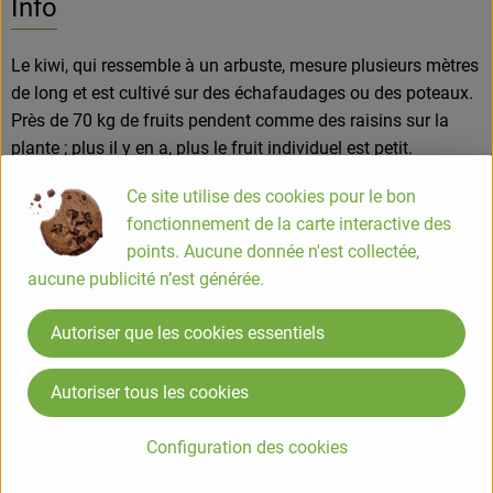
Info
Le kiwi, qui ressemble à un arbuste, mesure plusieurs mètres
de long et est cultivé sur des échafaudages ou des poteaux.
Près de 70 kg de fruits pendent comme des raisins sur la
plante ; plus il y en a, plus le fruit individuel est petit.
Ce site utilise des cookies pour le bon
Le goût délicieux du kiwi est souvent décrit comme un
fonctionnement de la carte interactive des
mélange de groseilles, de melon et de fraises.
points. Aucune donnée n'est collectée,
aucune publicité n’est générée.
Préparation :
En tant que fruit frais, le kiwi se déguste bien frais. Pour ce
Autoriser que les cookies essentiels
faire, vous les coupez en travers et les évidez; vous pouvez
également les peler et les servir en tranches.
Autoriser tous les cookies
Vous mangez les graines fines. Vous pouvez affiner le goût
déjà fin du kiwi avec du jus de citron ou d'orange, de la
Configuration des cookies
sauce à la vanille, de l'alcool de framboise, de l'eau-de-vie ou
de la crème fouettée.