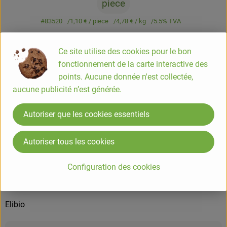
piece
#83520
1,10 €
/ piece
4,78 €
/ kg
5.5% TVA
Info
Origine
Ce site utilise des cookies pour le bon
fonctionnement de la carte interactive des
Info
points. Aucune donnée n'est collectée,
aucune publicité n’est générée.
Lentille 230g (pne)
Autoriser que les cookies essentiels
COMPOSITION
Autoriser tous les cookies
Lentilles sèches trempées*, eau, purée de tomates*, sel,
antioxydant: acide ascorbique. Peut contenir des traces de
Configuration des cookies
céréales contenant du gluten. *Ingrédient issu de lagriculture
biologique.
Elibio