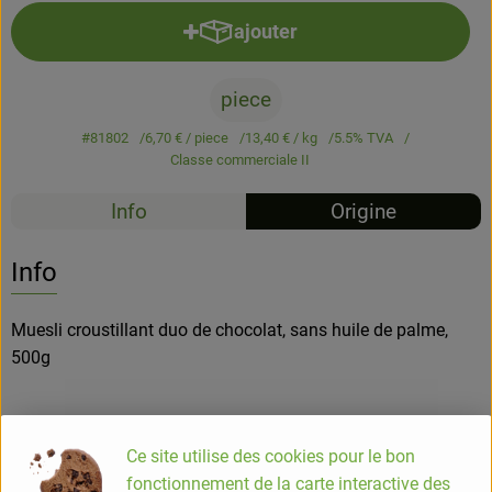
ajouter
Ajouter le produit au panier
piece
#81802
6,70 €
/ piece
13,40 €
/ kg
5.5% TVA
Classe commerciale II
Info
Origine
Info
Muesli croustillant duo de chocolat, sans huile de palme,
500g
D'irrésistibles pépites de céréales au cacao alliées à de
Ce site utilise des cookies pour le bon
généreux morceaux de chocolat noir et chocolat au lait.
fonctionnement de la carte interactive des
Avoine sans gluten. Riche en fibres Aux céréales complètes