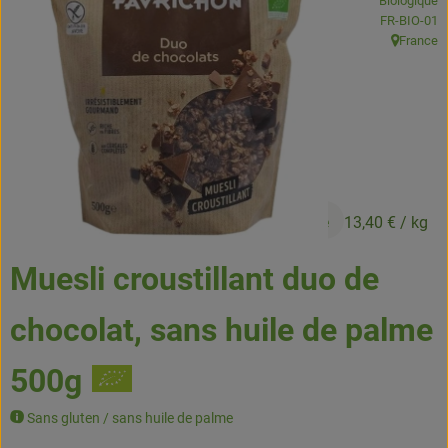
Biologique
Boissons
, Autorité de
FR-BIO-01
France
, Origine:
Accessoires et divers
Cosmétique et hygiène
C'est nous
Pour vous
6,70 €
/ piece
13,40 €
/ kg
Infos pratiques
Muesli croustillant duo de
chocolat, sans huile de palme
500g
Sans gluten / sans huile de palme