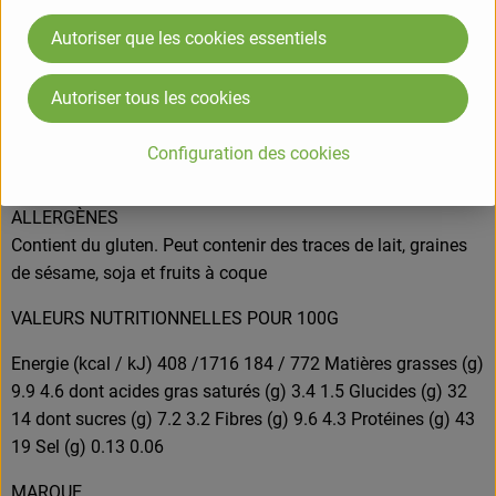
Céréales* 66,3% (gluten de blé *, farine de blé * T65, son de
blé *, riz* complet, farine de sarrasin*), flocons de soja *
Autoriser que les cookies essentiels
15%, pépites de chocolat * 10% (pâte de cacao *, sucre de
canne *, beurre de cacao *), cacao * en poudre, amandes *
Autoriser tous les cookies
effilées 3%, sucre de canne * non raffiné, extraits de vanille *,
chocolat * sucre de canne *, pâte de cacao *, beurre de
Configuration des cookies
cacao *), sel de *Ingrédients issus de lagriculture biologique..
ALLERGÈNES
Contient du gluten. Peut contenir des traces de lait, graines
de sésame, soja et fruits à coque
VALEURS NUTRITIONNELLES POUR 100G
Energie (kcal / kJ) 408 /1716 184 / 772 Matières grasses (g)
9.9 4.6 dont acides gras saturés (g) 3.4 1.5 Glucides (g) 32
14 dont sucres (g) 7.2 3.2 Fibres (g) 9.6 4.3 Protéines (g) 43
19 Sel (g) 0.13 0.06
MARQUE