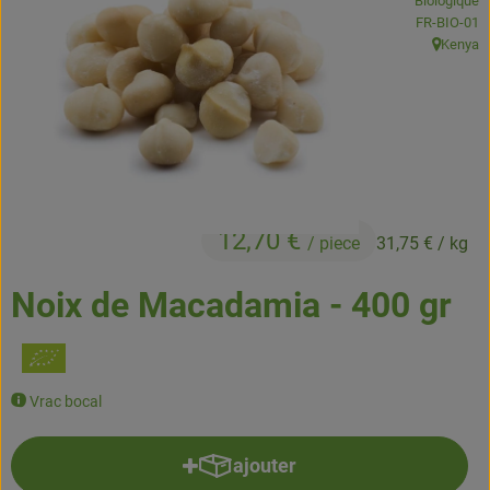
Biologique
Boissons
, Autorité de
FR-BIO-01
Kenya
, Origine:
Accessoires et divers
Cosmétique et hygiène
C'est nous
Pour vous
12,70 €
/ piece
31,75 €
/ kg
Infos pratiques
Noix de Macadamia - 400 gr
Vrac bocal
ajouter
Ajouter le produit au panier