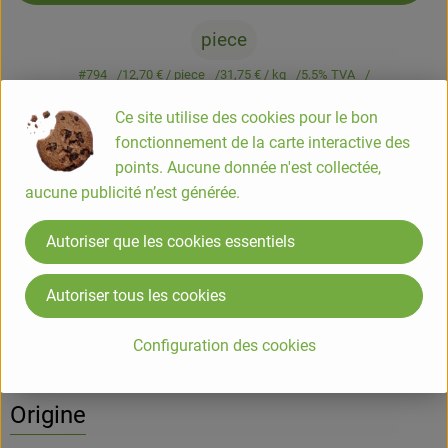
piece
#794
12,70 €
/ piece
31,75 €
/ kg
5.5% TVA
Classe commerciale II
Ce site utilise des cookies pour le bon
Info
Origine
fonctionnement de la carte interactive des
points. Aucune donnée n'est collectée,
Info
aucune publicité n’est générée.
Autoriser que les cookies essentiels
Vrac bocal
Autoriser tous les cookies
Informations sur les produits
Configuration des cookies
Origine