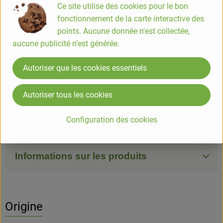
Ce site utilise des cookies pour le bon
fonctionnement de la carte interactive des
piece
points. Aucune donnée n'est collectée,
#83962
3,30 €
/ piece
73,33 €
/ kg
5.5% TVA
aucune publicité n’est générée.
Classe commerciale II
Autoriser que les cookies essentiels
Info
Origine
Autoriser tous les cookies
Info
Configuration des cookies
Bio partenaire
Informations sur les produits
Origine