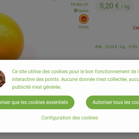
5,20 €
, Autorité de contrôle:
FR-BIO-01
/ kg
France
, Origine:
, EU Origine:
Corse
L'
#56
5,20 €
/ kg
5.5%
Ce site utilise des cookies pour le bon fonctionnement de l
interactive des points. Aucune donnée n'est collectée, auc
publicité n’est générée.
riser que les cookies essentiels
Autoriser tous les co
Configuration des cookies