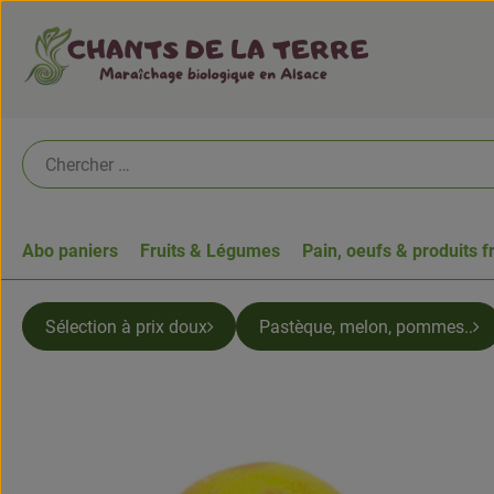
Abo paniers
Fruits & Légumes
Pain, oeufs & produits f
Sélection à prix doux
Pastèque, melon, pommes..