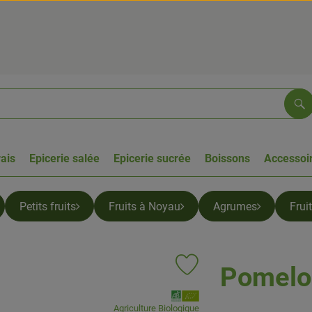
Re
rais
Epicerie salée
Epicerie sucrée
Boissons
Accessoir
Petits fruits
Fruits à Noyau
Agrumes
Frui
Pomelo
Ajouter le produit aux favoris
, Association:
Agriculture Biologique