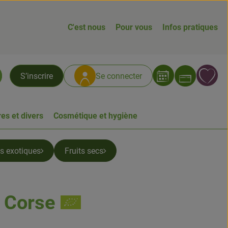
C'est nous
Pour vous
Infos pratiques
Ouvrir
L
S’inscrire
Se connecter
chercher
es et divers
Cosmétique et hygiène
ts exotiques
Fruits secs
 Corse