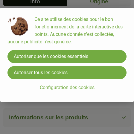
Info
Origine
Info
Ce site utilise des cookies pour le bon
fonctionnement de la carte interactive des
La pomme de terre Désirée est une variété de précocité
points. Aucune donnée n'est collectée,
moyenne à demi-tardive, productive. Rustique, donnant de
aucune publicité n’est générée.
gros tubercules à peau rouge et chair jaune, de bonne
conservation.
Autoriser que les cookies essentiels
Autoriser tous les cookies
La variété Désirée a une chair qui ne tient pas bien à la
cuisson. Elle est préconisée pour cuisiner des frites, de la
Configuration des cookies
purée ou des potages. Sa chair est farineuse, légèrement
sucrée.
Informations sur les produits