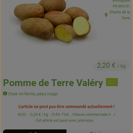
Biologique
Boissons
, Autorité de
FR-BIO-01
Chants de la
Accessoires et divers
, Origine:
Terre
Cosmétique et hygiène
C'est nous
Pour vous
2,20 €
/ kg
Infos pratiques
Pomme de Terre Valéry
Chair mi-ferme, peau rouge
L'article ne peut pas être commandé actuellement !
#222
2,20 €
/ kg
5.5% TVA
Classe commerciale II
Cet article est pesé avec précision.