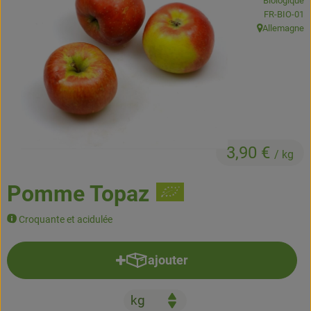
Biologique
Boissons
, Autorité de
FR-BIO-01
Allemagne
, Origine:
Accessoires et divers
Cosmétique et hygiène
C'est nous
Pour vous
3,90 €
/ kg
Infos pratiques
Pomme Topaz
Croquante et acidulée
ajouter
Ajouter le produit au panier