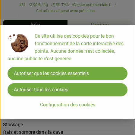
#61
3,90 €
/ kg
5.5% TVA
Classe commerciale II
Cet article est pesé avec précision.
Info
Origine
Ce site utilise des cookies pour le bon
Info
fonctionnement de la carte interactive des
points. Aucune donnée n'est collectée,
La Topaz est une nouvelle variété de pomme qui a été
aucune publicité n’est générée.
spécialement sélectionnée pour la culture biologique.
Autoriser que les cookies essentiels
Goût
Autoriser tous les cookies
acidulée
Configuration des cookies
Utilisation :
Cru, pour la cuisson
Stockage
frais et sombre dans la cave