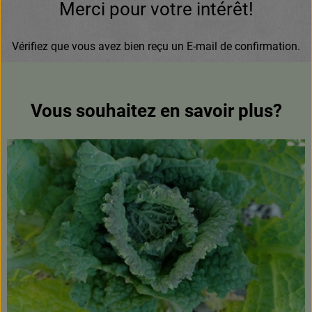
Boissons
Merci pour votre intérêt!
Accessoires et divers
Vérifiez que vous avez bien reçu un E-mail de confirmation.
Cosmétique et hygiène
Vous souhaitez en savoir plus?
C'est nous
Pour vous
Infos pratiques